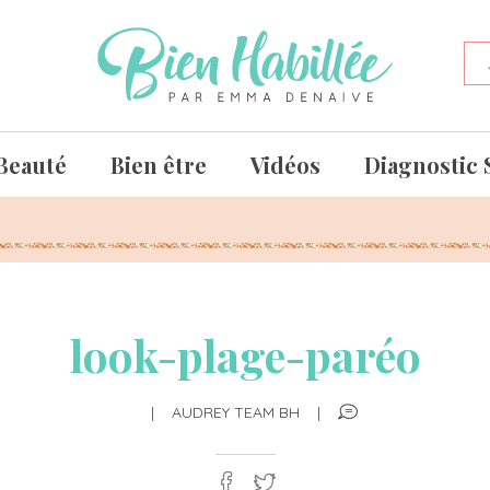
Beauté
Bien être
Vidéos
Diagnostic 
look-plage-paréo
|
AUDREY TEAM BH
|