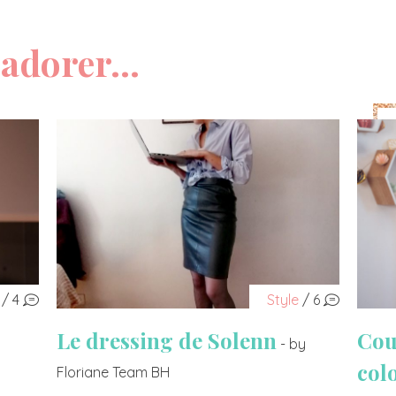
adorer...
/ 4
Style
/ 6
Le dressing de Solenn
Cou
- by
col
Floriane Team BH