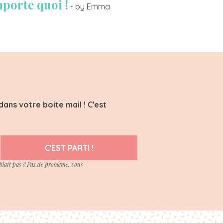
mporte quoi !
- by Emma
ans votre boite mail ! C'est
C'EST PARTI !
plait pas ? Pas de problème, vous