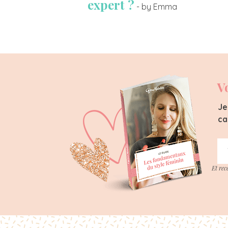
expert ?
- by Emma
V
Je
ca
Et rec