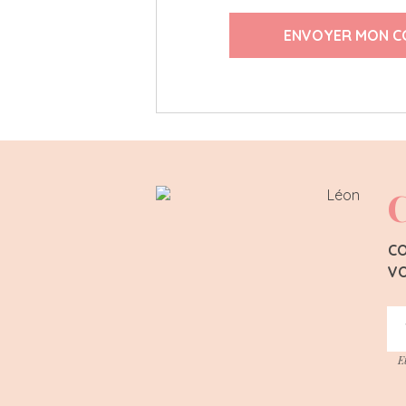
ENVOYER MON C
C
CO
VO
E