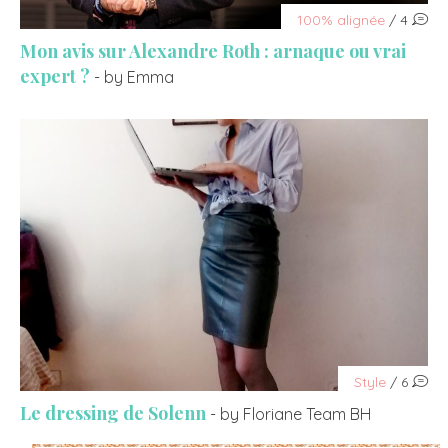
100% alignée
/ 4
Mon avis sur Alexandre Roth : arnaque ou vrai
expert ?
- by Emma
Style
/ 6
Le dressing de Solenn
- by Floriane Team BH