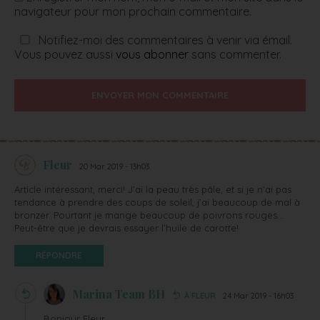
navigateur pour mon prochain commentaire.
Notifiez-moi des commentaires à venir via émail.
Vous pouvez aussi
vous abonner
sans commenter.
ENVOYER MON COMMENTAIRE
Fleur
20 Mar 2019 - 13h03
Article intéressant, merci! J’ai la peau très pâle, et si je n’ai pas
tendance à prendre des coups de soleil, j’ai beaucoup de mal à
bronzer. Pourtant je mange beaucoup de poivrons rouges…
Peut-être que je devrais essayer l’huile de carotte!
RÉPONDRE
Marina Team BH
À FLEUR
24 Mar 2019 - 16h03
Bonjour Fleur,