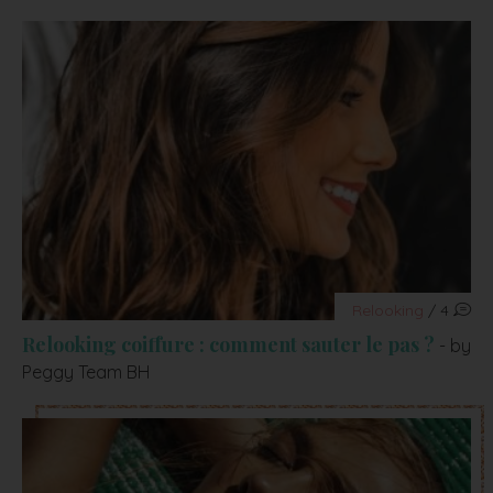
Relooking
/ 4
Relooking coiffure : comment sauter le pas ?
- by
Peggy Team BH