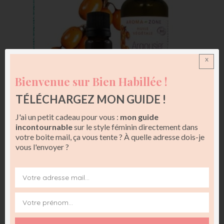
x
Bienvenue sur Bien Habillée !
TÉLÉCHARGEZ MON GUIDE !
J'ai un petit cadeau pour vous :
mon guide
Huile végétale argousier Aroma Zone
incontournable
sur le style féminin directement dans
votre boite mail, ça vous tente ? À quelle adresse dois-je
Les soins en institut
vous l'envoyer ?
Certains instituts proposent des micro brumisations
100%
naturelles
à base de colza, blé, maïs, soja, betterave et huile
de monoï.
Vous pouvez choisir une partie du corps ou l’ensemble et
chose importante, le procédé ne tache pas les vêtements.
L’effet est similaire au bronzage d’un retour de