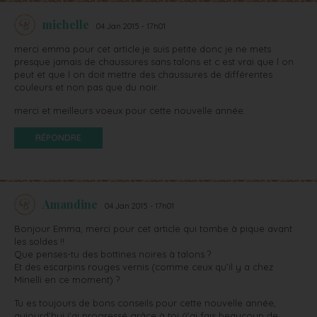
michelle
04 Jan 2015 - 17h01
merci emma pour cet article.je suis petite donc je ne mets
presque jamais de chaussures sans talons et c est vrai que l on
peut et que l on doit mettre des chaussures de différentes
couleurs et non pas que du noir.
merci et meilleurs voeux pour cette nouvelle année.
RÉPONDRE
Amandine
04 Jan 2015 - 17h01
Bonjour Emma, merci pour cet article qui tombe à pique avant
les soldes !!
Que penses-tu des bottines noires à talons ?
Et des escarpins rouges vernis (comme ceux qu’il y a chez
Minelli en ce moment) ?
Tu es toujours de bons conseils pour cette nouvelle année,
aujourd’hui j’ai progressé grâce à toi (j’ai fais beaucoup de