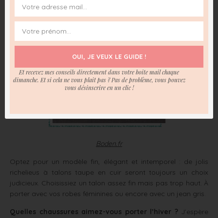
OUI, JE VEUX LE GUIDE !
Et recevez mes conseils directement dans votre boite mail chaque
dimanche. Et si cela ne vous plait pas ? Pas de problème, vous pouvez
vous désinscrire en un clic !
Boden.fr
Optez pour un modèle fin, élégant et intemporel : de jolis
richelieus à talons taupe en cuir seront toujours un choix
judicieux. Choisissiez un talon assez fin mais pas trop haut. À
porter avec vos robes féminines ou encore avec un jean gris.
Quelles chaussures aimez-vous porter l’hiver ?
J’espère