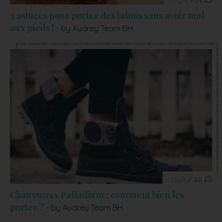
3 astuces pour porter des talons sans avoir mal
aux pieds !
- by Audrey Team BH
Style
/ 20
Chaussures Palladium : comment bien les
porter ?
- by Audrey Team BH