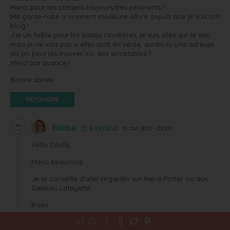
Merci pour tes conseils toujours très pertinents !
Ma garde-robe a vraiment meilleure allure depuis que je suis ton
blog !
J’ai un faible pour les bottes cavalières, je suis allée sur le site,
mais je ne vois pas si elles sont en vente, aurais-tu une adresse
où on peut les trouver, ou des semblables ?
Merci par avance !
Bonne soirée.
RÉPONDRE
Emma
À ESTELLE
11 Jan 2015 - 23h01
Hello Estelle,
Merci beaucoup.
Je te conseille d’aller regarder sur Net-a-Porter ou aux
Galeries Lafayette
Bises,
83
Emma