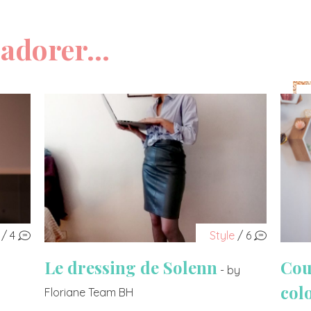
adorer...
/ 4
Style
/ 6
Le dressing de Solenn
Cou
- by
col
Floriane Team BH