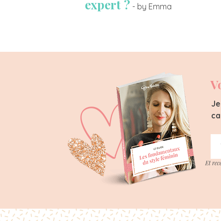
expert ?
- by Emma
V
Je
ca
Et rec