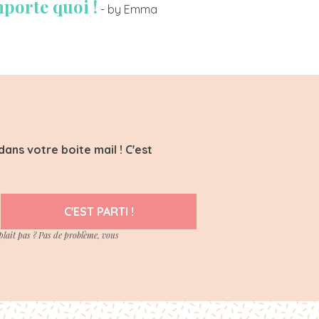
mporte quoi !
- by Emma
ans votre boite mail ! C'est
C'EST PARTI !
plait pas ? Pas de problème, vous