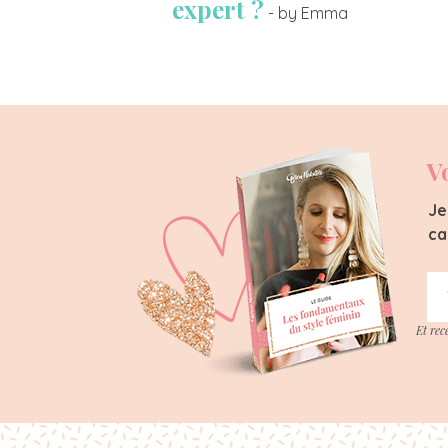
expert ?
- by Emma
V
Je
ca
Et rec