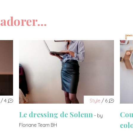
adorer...
/ 4
Style
/ 6
Le dressing de Solenn
Cou
- by
col
Floriane Team BH