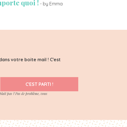
mporte quoi !
- by Emma
ans votre boite mail ! C'est
C'EST PARTI !
plait pas ? Pas de problème, vous