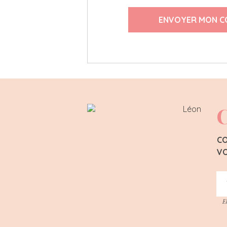
ENVOYER MON C
C
CO
VO
E