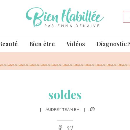
Beauté
Bien être
Vidéos
Diagnostic 
soldes
|
AUDREY TEAM BH
|