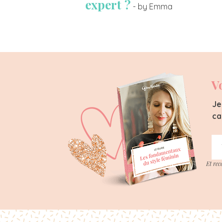
expert ?
- by Emma
V
Je
ca
Et rec