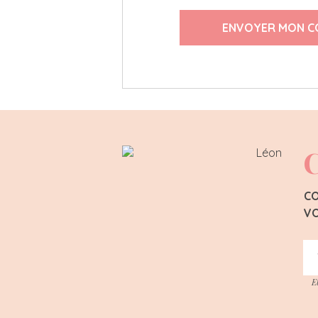
ENVOYER MON C
C
CO
VO
E