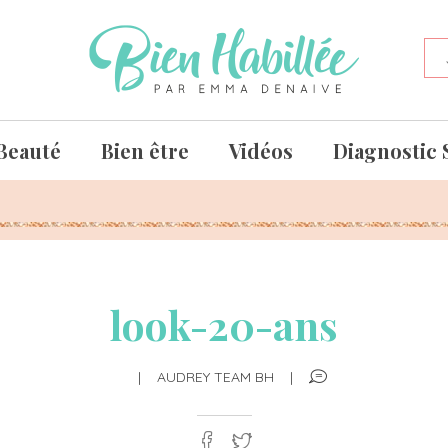
Beauté
Bien être
Vidéos
Diagnostic 
look-20-ans
|
AUDREY TEAM BH
|