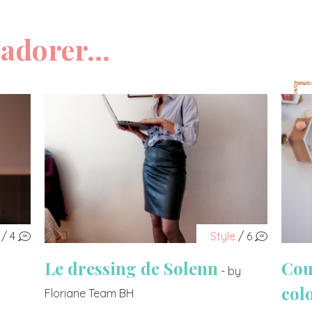
adorer...
/ 4
Style
/ 6
Le dressing de Solenn
Cou
- by
col
Floriane Team BH