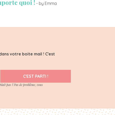
mporte quoi !
- by Emma
ans votre boite mail ! C'est
C'EST PARTI !
plait pas ? Pas de problème, vous