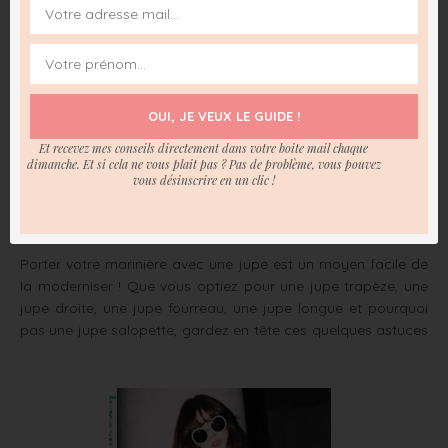
OUI, JE VEUX LE GUIDE !
Et recevez mes conseils directement dans votre boite mail chaque
dimanche. Et si cela ne vous plait pas ? Pas de problème, vous pouvez
wht.it
vous désinscrire en un clic !
2) Portez la marinière avec une jupe
Porter votre marinière avec une jupe est un moyen facile de
la moderniser ! Que vous optiez pour une jupe trapèze, une
jupe droite, une jupe fourreau, une jupe longue et pourquoi
pas une jupe salopette, gardez en tête ces quelques astuces
: