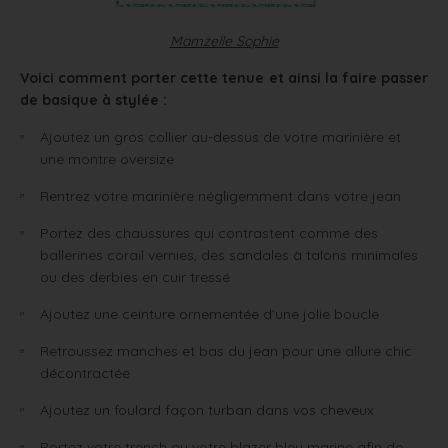
Mamzelle Sophie
Voici comment porter cette tenue et ainsi la faire passer
de basique à stylée :
Ajoutez un gros collier au-dessus de votre marinière et
une montre oversize
Rentrez votre marinière négligemment dans votre jean
Portez des chaussures qui contrastent comme des
ballerines corail vernies, des sandales à talons minimales
ou des derbies en cuir tressé
Ajoutez une ceinture ornementée d’une jolie boucle
Retroussez manches et bas du jean pour une allure chic
décontractée
Ajoutez un foulard façon turban dans vos cheveux
Portez votre trench ou votre blazer bleu marine afin de