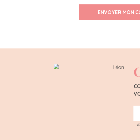
ENVOYER MON C
C
CO
VO
E