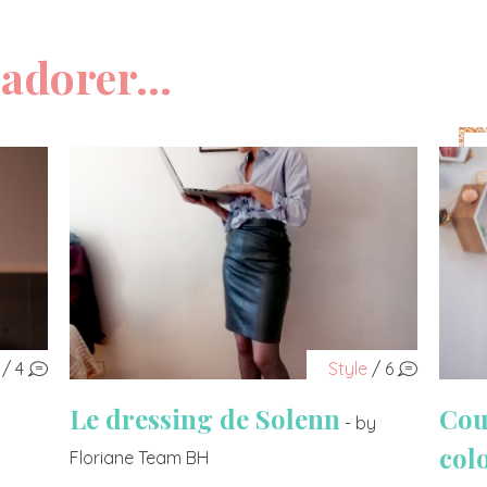
adorer...
/ 4
Style
/ 6
Le dressing de Solenn
Cou
- by
col
Floriane Team BH