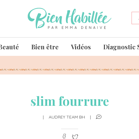
Beauté
Bien être
Vidéos
Diagnostic 
slim fourrure
|
AUDREY TEAM BH
|