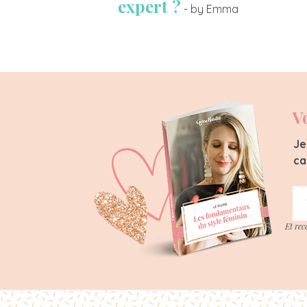
expert ?
- by Emma
V
Je
ca
Et rec