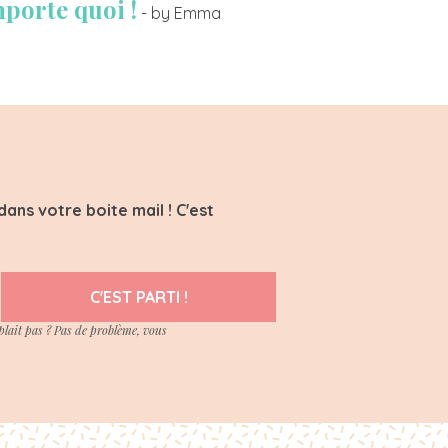
mporte quoi !
- by Emma
ans votre boite mail ! C'est
C'EST PARTI !
plait pas ? Pas de problème, vous