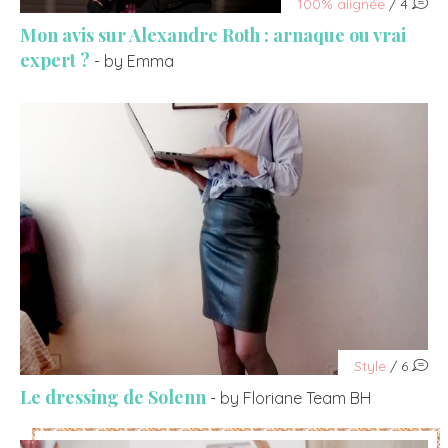
100% alignée
/ 4
Mon avis sur Alexandre Roth : arnaque ou vrai
expert ?
- by Emma
Style
/ 6
Le dressing de Solenn
- by Floriane Team BH