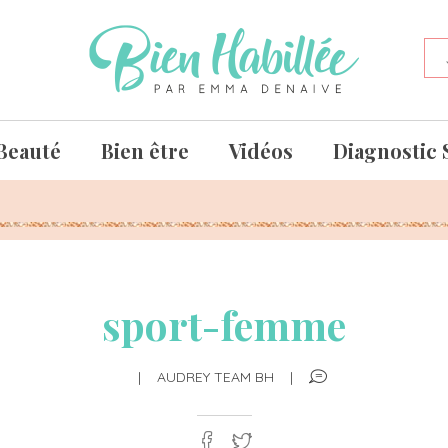
Beauté
Bien être
Vidéos
Diagnostic 
sport-femme
|
AUDREY TEAM BH
|