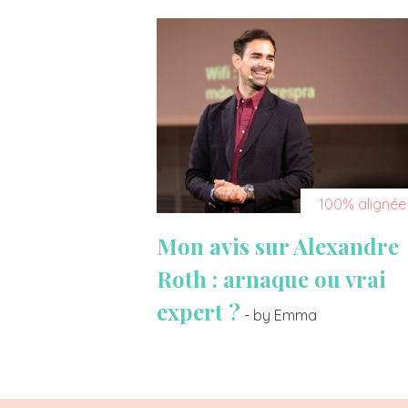
100% alignée
Mon avis sur Alexandre
Roth : arnaque ou vrai
expert ?
- by Emma