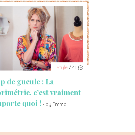
Style
/ 41
p de gueule : La
orimétrie, c’est vraiment
mporte quoi !
- by Emma