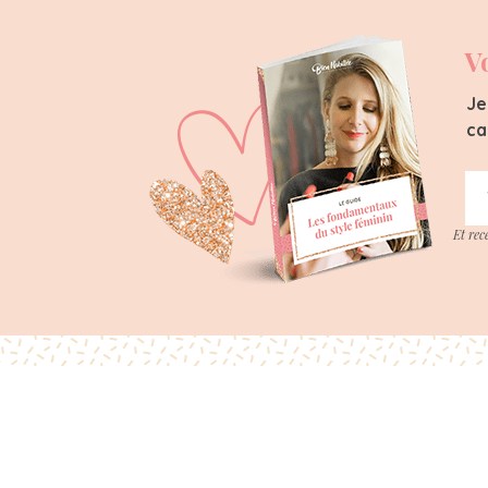
V
Je
ca
Et rec