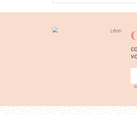
C
CO
VO
E