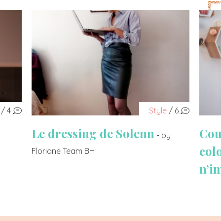
/ 4
Style
/ 6
Le dressing de Solenn
Cou
- by
col
Floriane Team BH
n’i