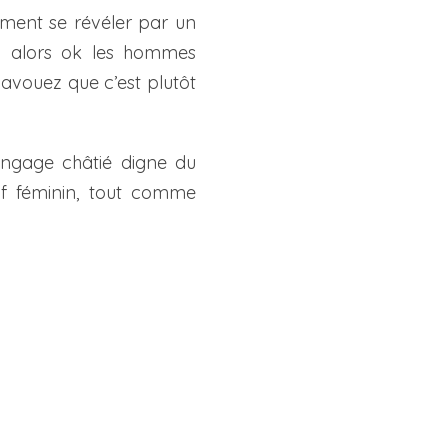
ement se révéler par un
ic alors ok les hommes
avouez que c’est plutôt
angage châtié digne du
uf féminin, tout comme