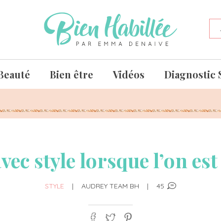
Beauté
Bien être
Vidéos
Diagnostic 
avec style lorsque l’on e
STYLE
|
AUDREY TEAM BH
|
45