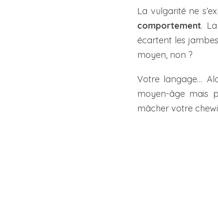
La vulgarité ne s’e
comportement
. L
écartent les jambes
moyen, non ?
Votre langage… Al
moyen-âge mais par
mâcher votre chewin