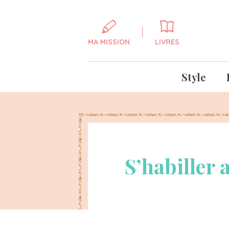
MA MISSION
LIVRES
Style
S’habiller 