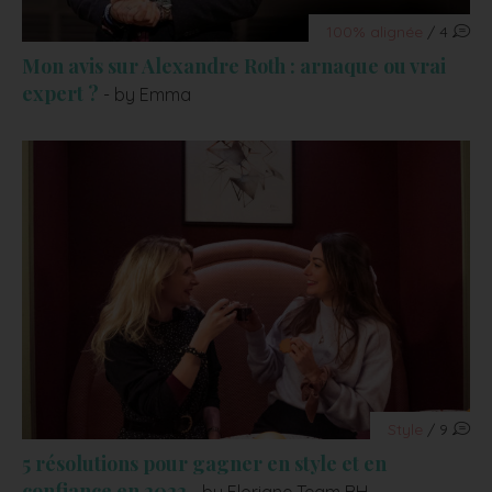
100% alignée
/ 4
Mon avis sur Alexandre Roth : arnaque ou vrai
expert ?
- by Emma
Style
/ 9
5 résolutions pour gagner en style et en
confiance en 2022