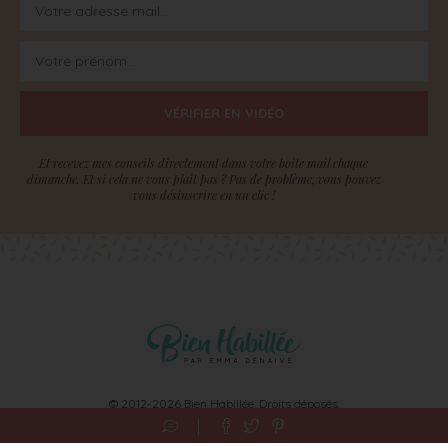
VÉRIFIER EN VIDÉO
Et recevez mes conseils directement dans votre boite mail chaque
dimanche. Et si cela ne vous plait pas ? Pas de problème, vous pouvez
vous désinscrire en un clic !
© 2012-2026 Bien Habillée. Droits déposés.
Ce site ne fait pas partie du site web Facebook ou de Facebook, Inc.
En outre, ce site n’est pas endossé par Facebook en aucune façon. Facebook est