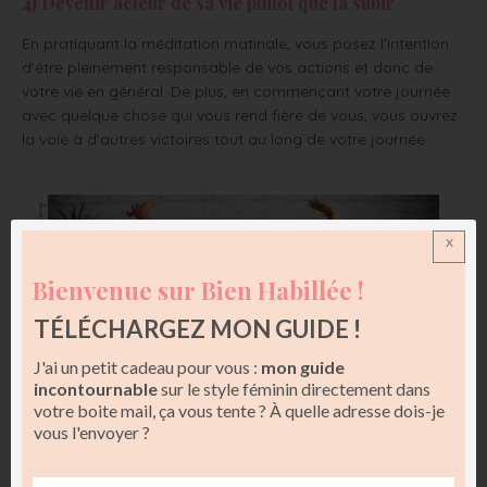
4) Devenir acteur de sa vie plutôt que la subir
En pratiquant la méditation matinale, vous posez l’intention
d’être pleinement responsable de vos actions et donc de
votre vie en général. De plus, en commençant votre journée
avec quelque chose qui vous rend fière de vous, vous ouvrez
la voie à d’autres victoires tout au long de votre journée.
x
Bienvenue sur Bien Habillée !
TÉLÉCHARGEZ MON GUIDE !
J'ai un petit cadeau pour vous :
mon guide
incontournable
sur le style féminin directement dans
votre boite mail, ça vous tente ? À quelle adresse dois-je
vous l'envoyer ?
Marieclaire.fr
Il existe différents types de méditations, à vous de trouver