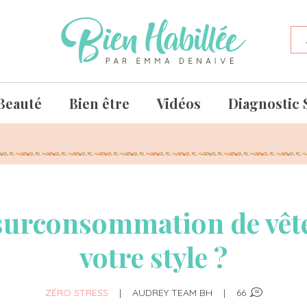
Beauté
Bien être
Vidéos
Diagnostic 
surconsommation de vêt
votre style ?
ZÉRO STRESS
|
AUDREY TEAM BH
|
66