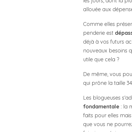
les jours, dont la p
allouée aux dépense
Comme elles présent
penderie est
dépas
déjà à vos futurs a
nouveaux besoins qu
utile que cela ?
De même, vous pouv
qui prône la taille 
Les blogueuses s’ad
fondamentale
: la 
faits pour elles mai
que vous ne pourrez p