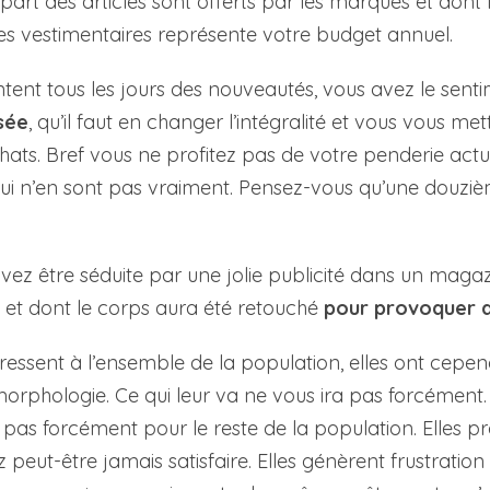
lupart des articles sont offerts par les marques et do
s vestimentaires représente votre budget annuel.
ent tous les jours des nouveautés, vous avez le sent
sée
, qu’il faut en changer l’intégralité et vous vous me
chats. Bref vous ne profitez pas de votre penderie act
i n’en sont pas vraiment. Pensez-vous qu’une douzième
ez être séduite par une jolie publicité dans un maga
34 et dont le corps aura été retouché
pour provoquer 
ressent à l’ensemble de la population, elles ont cepe
morphologie. Ce qui leur va ne vous ira pas forcément
s pas forcément pour le reste de la population. Elles 
eut-être jamais satisfaire. Elles génèrent frustration e