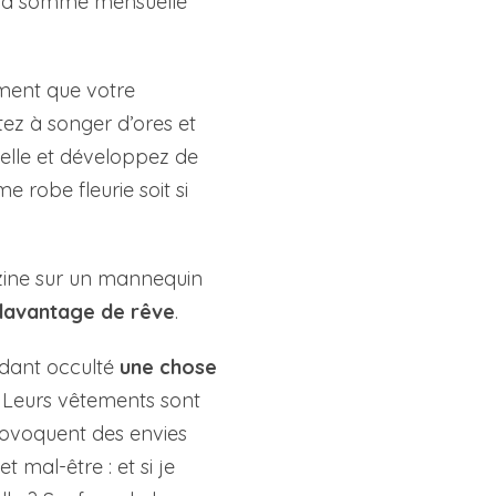
nt la somme mensuelle
iment que votre
ttez à songer d’ores et
uelle et développez de
 robe fleurie soit si
zine sur un mannequin
davantage de rêve
.
ndant occulté
une chose
. Leurs vêtements sont
provoquent des envies
t mal-être : et si je