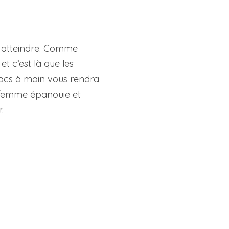
à atteindre. Comme
t c’est là que les
 sacs à main vous rendra
 femme épanouie et
.