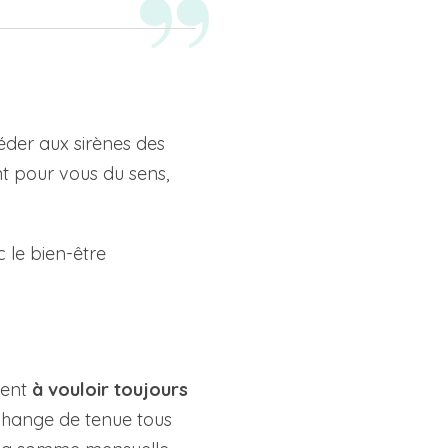
éder aux sirènes des
nt pour vous du sens,
c le bien-être
sent
à vouloir toujours
change de tenue tous